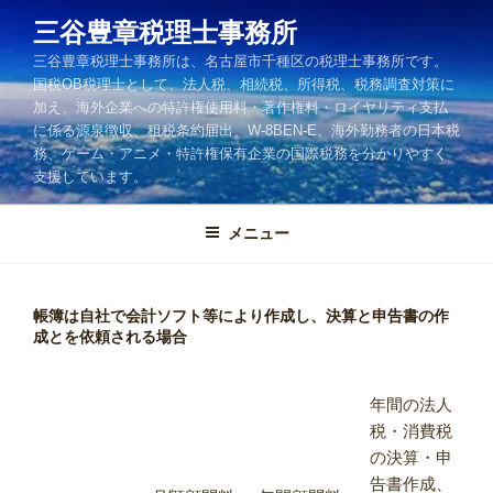
コ
三谷豊章税理士事務所
ン
三谷豊章税理士事務所は、名古屋市千種区の税理士事務所です。
テ
国税OB税理士として、法人税、相続税、所得税、税務調査対策に
ン
加え、海外企業への特許権使用料・著作権料・ロイヤリティ支払
ツ
に係る源泉徴収、租税条約届出、W-8BEN-E、海外勤務者の日本税
へ
務、ゲーム・アニメ・特許権保有企業の国際税務を分かりやすく
ス
支援しています。
キ
ッ
メニュー
プ
帳簿は自社で会計ソフト等により作成し、決算と申告書の作
成とを依頼される場合
年間の法人
税・消費税
の決算・申
告書作成、