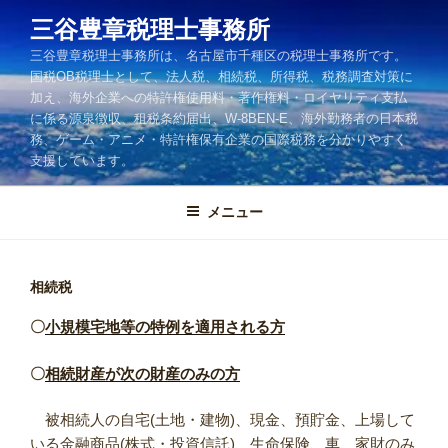
コ
三谷豊章税理士事務所
ン
三谷豊章税理士事務所は、名古屋市千種区の税理士事務所です。
テ
国税OB税理士として、法人税、相続税、所得税、税務調査対策に
ン
加え、海外企業への特許権使用料・著作権料・ロイヤリティ支払
ツ
に係る源泉徴収、租税条約届出、W-8BEN-E、海外勤務者の日本税
へ
務、ゲーム・アニメ・特許権保有企業の国際税務を分かりやすく
ス
支援しています。
キ
ッ
メニュー
プ
相続税
〇
小規模宅地等の特例を適用される方
〇
相続財産が次の財産のみの方
被相続人の自宅(土地・建物)、現金、預貯金、上場して
いる金融商品(株式・投資信託)、生命保険、車、家財のみ