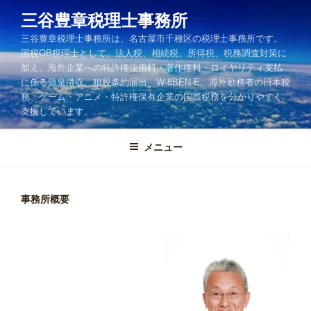
コ
三谷豊章税理士事務所
ン
三谷豊章税理士事務所は、名古屋市千種区の税理士事務所です。
テ
国税OB税理士として、法人税、相続税、所得税、税務調査対策に
ン
加え、海外企業への特許権使用料・著作権料・ロイヤリティ支払
ツ
に係る源泉徴収、租税条約届出、W-8BEN-E、海外勤務者の日本税
へ
務、ゲーム・アニメ・特許権保有企業の国際税務を分かりやすく
ス
支援しています。
キ
ッ
メニュー
プ
事務所概要