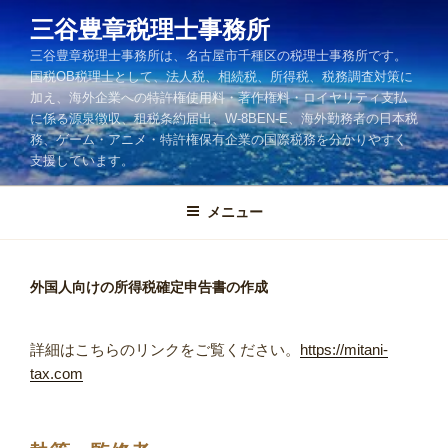
コ
三谷豊章税理士事務所
ン
三谷豊章税理士事務所は、名古屋市千種区の税理士事務所です。
テ
国税OB税理士として、法人税、相続税、所得税、税務調査対策に
ン
加え、海外企業への特許権使用料・著作権料・ロイヤリティ支払
ツ
に係る源泉徴収、租税条約届出、W-8BEN-E、海外勤務者の日本税
へ
務、ゲーム・アニメ・特許権保有企業の国際税務を分かりやすく
ス
支援しています。
キ
ッ
メニュー
プ
外国人向けの所得税確定申告書の作成
詳細はこちらのリンクをご覧ください。
https://mitani-
tax.com